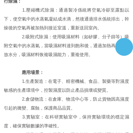
行除濕：
1.壓縮機式除濕：通過製冷係統將空氣冷卻至露點以
下，使空氣中的水蒸氣凝結成水滴，然後通過排水係統排出，幹
燥後的空氣再被加熱到接近室溫，重新送回室內。
2.吸附式除濕：使用吸濕材料（如矽膠、分子篩等）吸
附空氣中的水蒸氣，當吸濕材料達到飽和後，通過加熱再生，釋
放水分，吸濕材料恢複吸濕能力，重複使用。
應用場景：
1.生產製造：在電子、精密機械、食品、製藥等對濕度
敏感的生產環境中，控製濕度以防止產品損壞或變質。
2.倉儲物流：在倉庫、物流中心等，防止貨物因高濕度
引起的黴變、腐蝕，保護商品品質。
3.實驗室：在科研實驗室中，保持實驗環境的穩定濕
度，確保實驗數據的準確性。